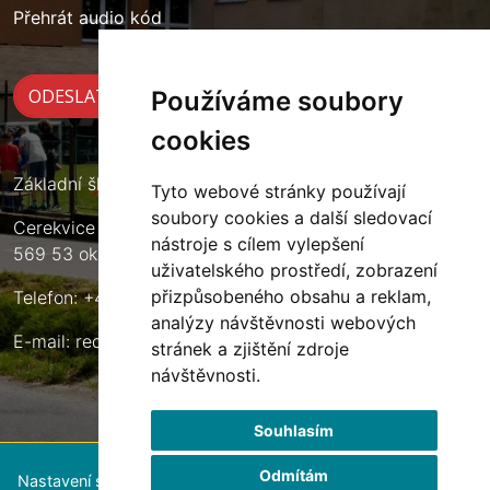
Přehrát audio kód
Používáme soubory
cookies
Základní škola Cerekvice nad Loučnou
Tyto webové stránky používají
soubory cookies a další sledovací
Cerekvice nad Loučnou 135
nástroje s cílem vylepšení
569 53 okres Svitavy
uživatelského prostředí, zobrazení
přizpůsobeného obsahu a reklam,
Telefon: +420 461 633 140
analýzy návštěvnosti webových
E-mail:
reditel@zscerekvice.cz
stránek a zjištění zdroje
návštěvnosti.
Souhlasím
Odmítám
Nastavení souborů cookie