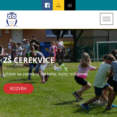
ZŠ CEREKVICE
Učíme se zejména od toho, koho milujeme.
ROZVRH