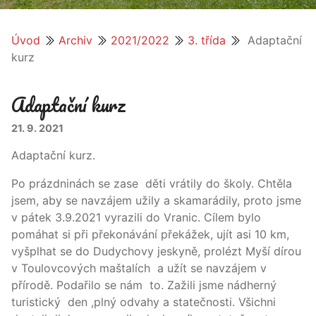
Úvod
Archiv
2021/2022
3. třída
Adaptační
kurz
Adaptační kurz
21. 9. 2021
Adaptační kurz.
Po prázdninách se zase děti vrátily do školy. Chtěla
jsem, aby se navzájem užily a skamarádily, proto jsme
v pátek 3.9.2021 vyrazili do Vranic. Cílem bylo
pomáhat si při překonávání překážek, ujít asi 10 km,
vyšplhat se do Dudychovy jeskyně, prolézt Myší dírou
v Toulovcových maštalích a užít se navzájem v
přírodě. Podařilo se nám to. Zažili jsme nádherný
turistický den ,plný odvahy a statečnosti. Všichni