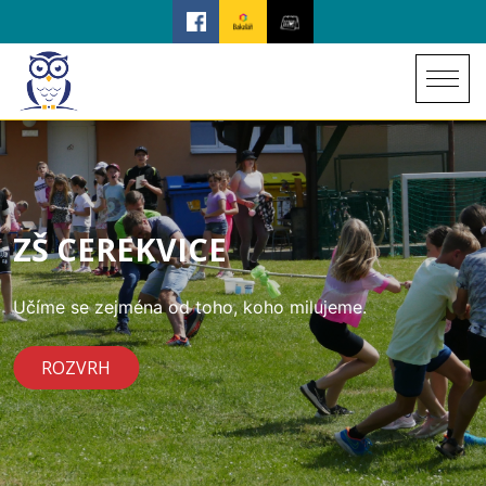
ZŠ CEREKVICE
Učíme se zejména od toho, koho milujeme.
ROZVRH