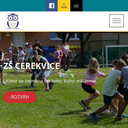
ZŠ CEREKVICE
Učíme se zejména od toho, koho milujeme.
ROZVRH