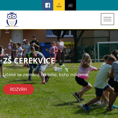
ZŠ CEREKVICE
Učíme se zejména od toho, koho milujeme.
ROZVRH