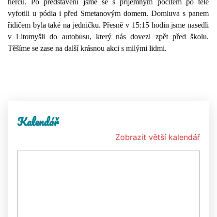
herců. Po představení jsme se s příjemným pocitem po těle
vyfotili u pódia i před Smetanovým domem. Domluva s panem
řidičem byla také na jedničku. Přesně v 15:15 hodin jsme nasedli
v Litomyšli do autobusu, který nás dovezl zpět před školu.
Těšíme se zase na další krásnou akci s milými lidmi.
Kalendář
Zobrazit větší kalendář