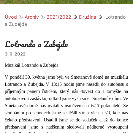
Úvod
Archiv
2021/2022
Družina
Lotrando
a Zubejda
Lotrando a Zubejda
3. 6. 2022
Muzikál Lotrando a Zubejda
V pondělí 30. května jsme byli ve Smetanově domě na muzikálu
Lotrando a Zubejda. V 13:15 hodin jsme nasedli do autobusu s
příjemným panem řidičem, který nás dovezl do Litomyšle na
autobusovou zastávku, odkud jsme vyšli směr Smetanův dům. Ve
Smetanově domě nás uvítali s úsměvem na tváři pořadatelé. Se
stoupáním po schodech jsme se těšili víc a víc na sál, kde nás
čekalo představení. Usadili jsme se do sedaček a až do konce
představení jsme s nadšením sledovali nádherné vystoupení