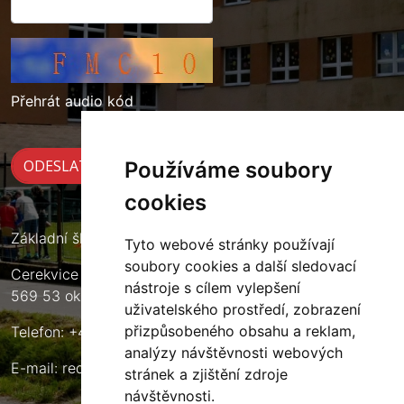
Přehrát audio kód
Používáme soubory
cookies
Základní škola Cerekvice nad Loučnou
Tyto webové stránky používají
soubory cookies a další sledovací
Cerekvice nad Loučnou 135
nástroje s cílem vylepšení
569 53 okres Svitavy
uživatelského prostředí, zobrazení
přizpůsobeného obsahu a reklam,
Telefon: +420 461 633 140
analýzy návštěvnosti webových
E-mail:
reditel@zscerekvice.cz
stránek a zjištění zdroje
návštěvnosti.