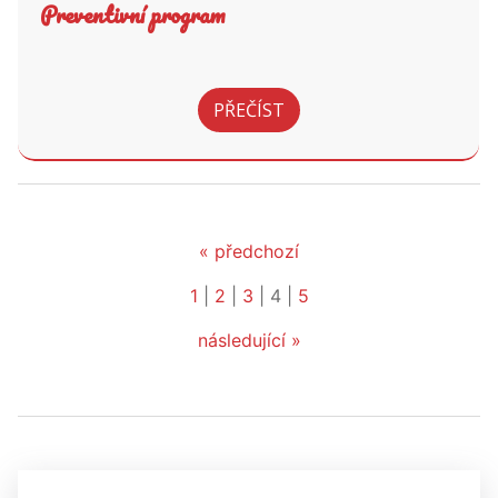
Preventivní program
PŘEČÍST
« předchozí
1
|
2
|
3
|
4
|
5
následující »