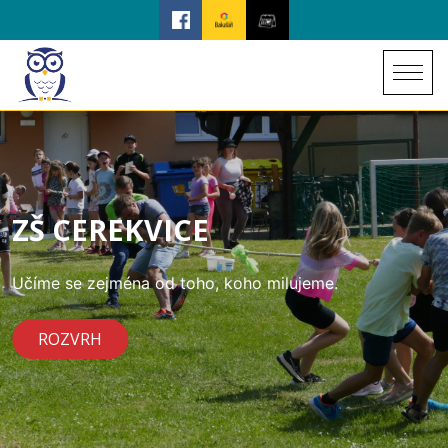
ZŠ CEREKVICE
Učíme se zejména od toho, koho milujeme.
ROZVRH