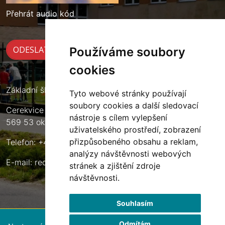
Přehrát audio kód
Používáme soubory
cookies
Základní škola Cerekvice nad Loučnou
Tyto webové stránky používají
soubory cookies a další sledovací
Cerekvice nad Loučnou 135
nástroje s cílem vylepšení
569 53 okres Svitavy
uživatelského prostředí, zobrazení
přizpůsobeného obsahu a reklam,
Telefon: +420 461 633 140
analýzy návštěvnosti webových
E-mail:
reditel@zscerekvice.cz
stránek a zjištění zdroje
návštěvnosti.
Souhlasím
Odmítám