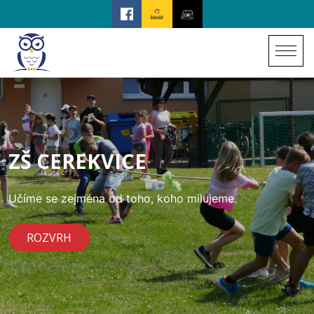
ZŠ CEREKVICE
Učíme se zejména od toho, koho milujeme.
ROZVRH