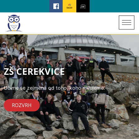
ZŠ CEREKVICE
Učíme se zejména od toho, koho milujeme.
ROZVRH