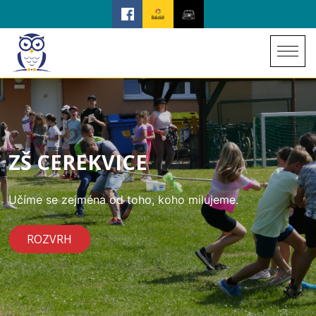
ZŠ CEREKVICE
Učíme se zejména od toho, koho milujeme.
ROZVRH