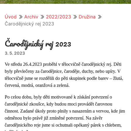
Úvod
Archiv
2022/2023
Družina
Čarodějnický rej 2023
Čarodějnický rej 2023
3. 5. 2023
Ve středu 26.4.2023 proběhl v tělocvičně čarodějnický rej. Děti
byly převlečeny za čarodějnice, čaroděje, duchy, nebo upíry. V
tělocvičně jsme se rozdělili do pěti skupinek podle barev – žlutá,
červená, modrá, oranžová a zelená.
Po celou dobu, byly děti motivované k získání potvrzení o
čarodějnické zkoušce, kdy budou moci provádět čarovnou
činnost. Zadané úkoly proto plnily s nasazením a vervou, kde jim
odměnou bylo právě již zmíněné potvrzení. Na závěr
čarodějnického reje jsme si ochutnali opékaný párek s chlebem,