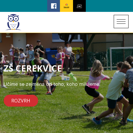
ZŠ CEREKVICE
Učíme se zejména od toho, koho milujeme.
ROZVRH