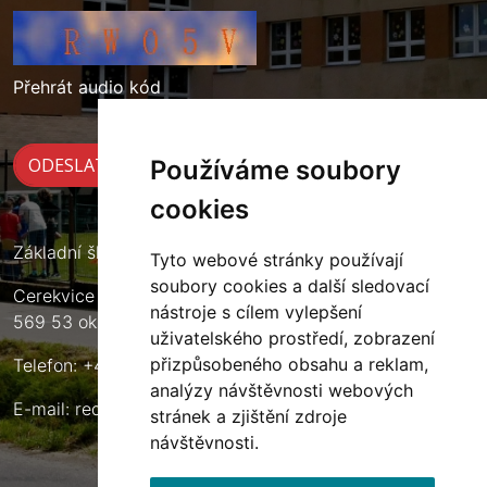
Přehrát audio kód
Používáme soubory
cookies
Základní škola Cerekvice nad Loučnou
Tyto webové stránky používají
soubory cookies a další sledovací
Cerekvice nad Loučnou 135
nástroje s cílem vylepšení
569 53 okres Svitavy
uživatelského prostředí, zobrazení
přizpůsobeného obsahu a reklam,
Telefon: +420 461 633 140
analýzy návštěvnosti webových
E-mail:
reditel@zscerekvice.cz
stránek a zjištění zdroje
návštěvnosti.