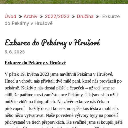
Úvod
Archiv
2022/2023
Družina
Exkurze
do Pekárny v Hrušové
Exkurze do Pekárny v Hrušové
5. 6. 2023
Exkurze do Pekárny v Hrušové
V pátek 19. května 2023 jsme navštívili Pekárnu v Hrušové.
Hned u vchodu nás přivítali dvě milé paní, které nás provázeli po
pekárně. Každý z nás dostal plášť a čepeček – už teď jsme se
cítili, že patříme mezi zaměstnance Pekárny. Jak jsme si to užili
můžete vidět na fotografiích. Na závěr exkurze nás čekalo
překvapení – každý dostal kousek no spíše kus těsta a mohl si z
něho něco vytvarovat. Naše povedené výtvory byly na pondělí
přichystané ve třech přepravkách. Ke svačině jsme si koupili ještě