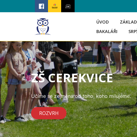
ÚVOD
ZÁKLAD
BAKALÁŘI
SRP
ZŠ CEREKVICE
Učíme se zejména od toho, koho milujeme.
ROZVRH