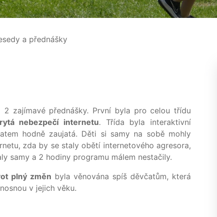
sedy a přednášky
 2 zajímavé přednášky. První byla pro celou třídu
rytá nebezpečí internetu
. Třída byla interaktivní
atem hodně zaujatá. Děti si samy na sobě mohly
rnetu, zda by se staly obětí internetového agresora,
daly samy a 2 hodiny programu málem nestačily.
vot plný změn
byla věnována spíš děvčatům, která
nosnou v jejich věku.