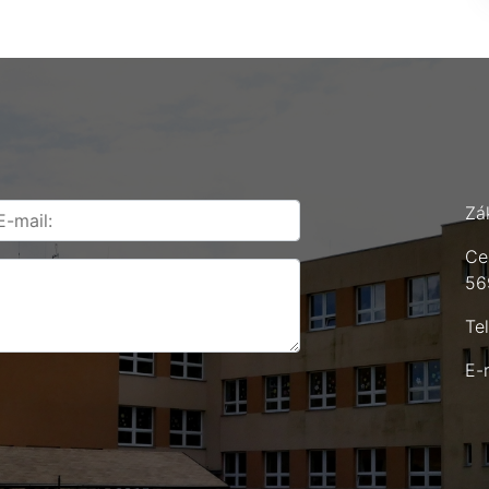
Zá
Ce
56
Te
E-