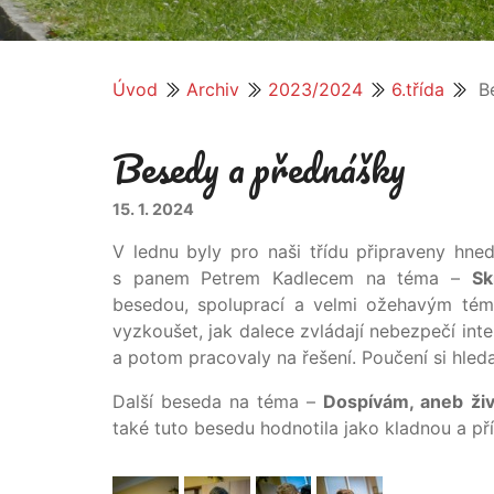
Úvod
Archiv
2023/2024
6.třída
Be
Besedy a přednášky
15. 1. 2024
V lednu byly pro naši třídu připraveny hned
s panem Petrem Kadlecem na téma –
Sk
besedou, spoluprací a velmi ožehavým tém
vyzkoušet, jak dalece zvládají nebezpečí inte
a potom pracovaly na řešení. Poučení si hle
Další beseda na téma –
Dospívám, aneb ži
také tuto besedu hodnotila jako kladnou a pří