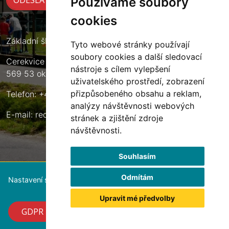
Používáme soubory
cookies
Základní škola Cerekvice nad Loučnou
Tyto webové stránky používají
soubory cookies a další sledovací
Cerekvice nad Loučnou 135
nástroje s cílem vylepšení
569 53 okres Svitavy
uživatelského prostředí, zobrazení
přizpůsobeného obsahu a reklam,
Telefon: +420 461 633 140
analýzy návštěvnosti webových
E-mail:
reditel@zscerekvice.cz
stránek a zjištění zdroje
návštěvnosti.
Souhlasím
Odmítám
Nastavení souborů cookie
Upravit mé předvolby
GDPR