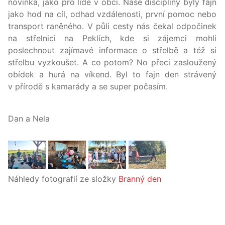
novinka, jako pro lidé v obci. Naše disciplíny byly fajn
jako hod na cíl, odhad vzdálenosti, první pomoc nebo
transport raněného. V půli cesty nás čekal odpočinek
na střelnici na Peklích, kde si zájemci mohli
poslechnout zajímavé informace o střelbě a též si
střelbu vyzkoušet. A co potom? No přeci zasloužený
obídek a hurá na víkend. Byl to fajn den strávený
v přírodě s kamarády a se super počasím.
Dan a Nela
Náhledy fotografií ze složky
Branný den