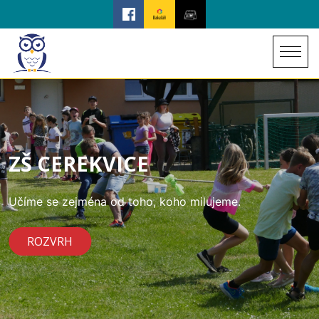
ZŠ CEREKVICE
Učíme se zejména od toho, koho milujeme.
ROZVRH