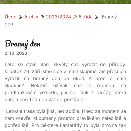
Úvod
Archiv
2023/2024
6.třída
Branný
den
Branný den
2. 10. 2023
Léto se stále hlásí, skvělý čas vyrazit do přírody.
V pátek 29. září jsme sice v malé skupině, ale přeci jen
vyrazili na branný den po okolí. A proč v malé
skupině? Někteří užívali čas s rodinou na
prodlouženém víkendu, jiní se léčili z virózy, která
chtěla naši třídu poslat do postýlek.
Letošní trasa byla jiná, netradiční. Hned za mostem se
nám otevřel zkoumaný prostor pravěkého naleziště a
pohřebiště. Pro některé kamarády to byla zrovna tak