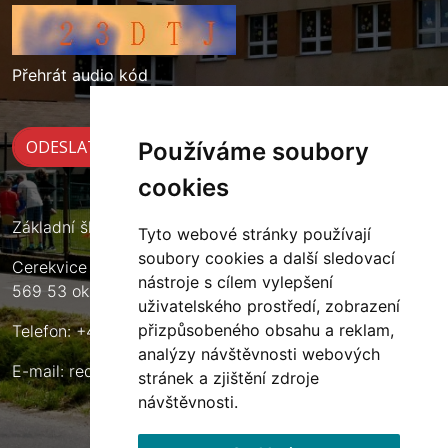
Přehrát audio kód
Používáme soubory
cookies
Základní škola Cerekvice nad Loučnou
Tyto webové stránky používají
soubory cookies a další sledovací
Cerekvice nad Loučnou 135
nástroje s cílem vylepšení
569 53 okres Svitavy
uživatelského prostředí, zobrazení
přizpůsobeného obsahu a reklam,
Telefon: +420 461 633 140
analýzy návštěvnosti webových
E-mail:
reditel@zscerekvice.cz
stránek a zjištění zdroje
návštěvnosti.