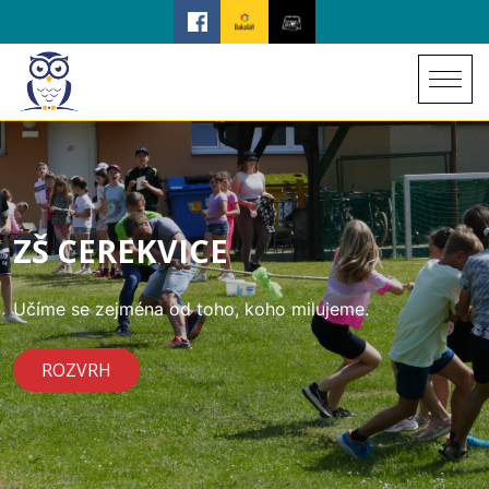
ZŠ CEREKVICE
Učíme se zejména od toho, koho milujeme.
ROZVRH