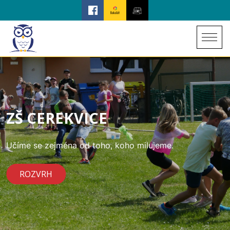
ZŠ CEREKVICE
Učíme se zejména od toho, koho milujeme.
ROZVRH