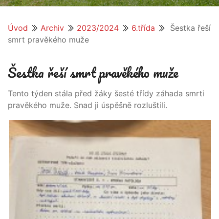
Úvod
Archiv
2023/2024
6.třída
Šestka řeší
smrt pravěkého muže
Šestka řeší smrt pravěkého muže
Tento týden stála před žáky šesté třídy záhada smrti
pravěkého muže. Snad ji úspěšně rozluštili.