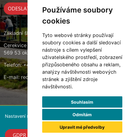
Používáme soubory
cookies
Základní škola Cerekvice nad Loučnou
Tyto webové stránky používají
soubory cookies a další sledovací
Cerekvice nad Loučnou 135
nástroje s cílem vylepšení
569 53 okres Svitavy
uživatelského prostředí, zobrazení
přizpůsobeného obsahu a reklam,
Telefon: +420 461 633 140
analýzy návštěvnosti webových
E-mail:
reditel@zscerekvice.cz
stránek a zjištění zdroje
návštěvnosti.
Souhlasím
Odmítám
Nastavení souborů cookie
Upravit mé předvolby
GDPR