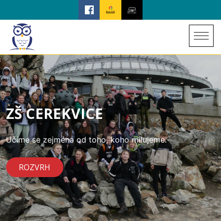
ZŠ CEREKVICE
Učíme se zejména od toho, koho milujeme.
ROZVRH