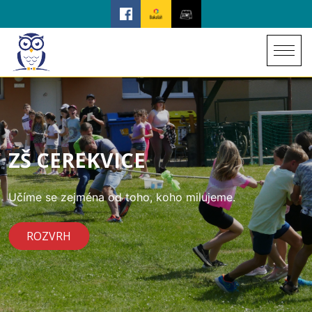
ZŠ CEREKVICE
Učíme se zejména od toho, koho milujeme.
ROZVRH