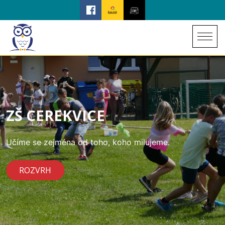
ZŠ CEREKVICE
Učíme se zejména od toho, koho milujeme.
ROZVRH