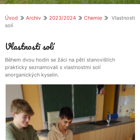
Úvod
Archiv
2023/2024
Chemie
Vlastnosti
solí
Vlastnosti solí
Během dvou hodin se žáci na pěti stanovištích
prakticky seznamovali s vlastnostmi solí
anorganických kyselin.