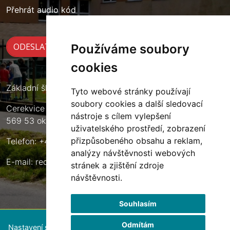
Přehrát audio kód
Používáme soubory
cookies
Základní škola Cerekvice nad Loučnou
Tyto webové stránky používají
soubory cookies a další sledovací
Cerekvice nad Loučnou 135
nástroje s cílem vylepšení
569 53 okres Svitavy
uživatelského prostředí, zobrazení
přizpůsobeného obsahu a reklam,
Telefon: +420 461 633 140
analýzy návštěvnosti webových
E-mail:
reditel@zscerekvice.cz
stránek a zjištění zdroje
návštěvnosti.
Souhlasím
Odmítám
Nastavení souborů cookie