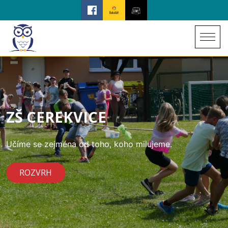
ZŠ CEREKVICE
Učíme se zejména od toho, koho milujeme.
ROZVRH