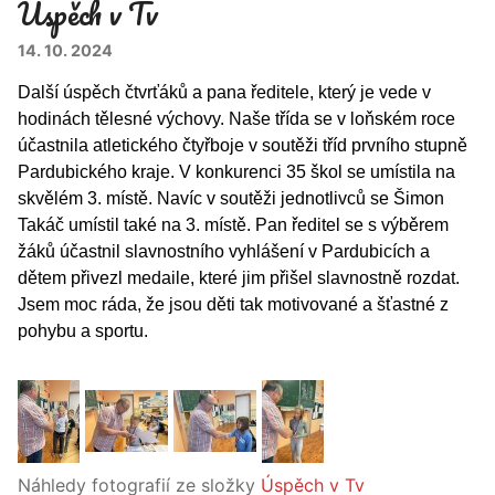
Úspěch v Tv
14. 10. 2024
Další úspěch čtvrťáků a pana ředitele, který je vede v
hodinách tělesné výchovy. Naše třída se v loňském roce
účastnila atletického čtyřboje v soutěži tříd prvního stupně
Pardubického kraje. V konkurenci 35 škol se umístila na
skvělém 3. místě. Navíc v soutěži jednotlivců se Šimon
Takáč umístil také na 3. místě. Pan ředitel se s výběrem
žáků účastnil slavnostního vyhlášení v Pardubicích a
dětem přivezl medaile, které jim přišel slavnostně rozdat.
Jsem moc ráda, že jsou děti tak motivované a šťastné z
pohybu a sportu.
Náhledy fotografií ze složky
Úspěch v Tv