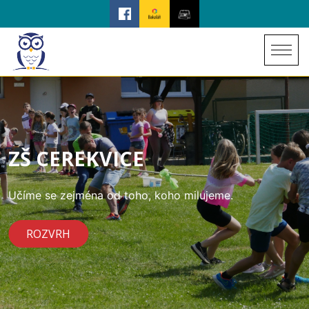
ZŠ CEREKVICE
Učíme se zejména od toho, koho milujeme.
ROZVRH