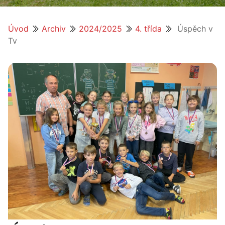
Úvod
Archiv
2024/2025
4. třída
Úspěch v
Tv