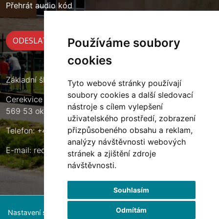
Přehrát audio kód
Používáme soubory
cookies
Základní škola Cerekvice nad Loučnou
Tyto webové stránky používají
soubory cookies a další sledovací
Cerekvice nad Loučnou 135
nástroje s cílem vylepšení
569 53 okres Svitavy
uživatelského prostředí, zobrazení
přizpůsobeného obsahu a reklam,
Telefon: +420 461 633 140
analýzy návštěvnosti webových
E-mail:
reditel@zscerekvice.cz
stránek a zjištění zdroje
návštěvnosti.
Souhlasím
Odmítám
Nastavení souborů cookie