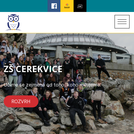
ZŠ CEREKVICE
Učíme se zejména od toho, koho milujeme.
ROZVRH