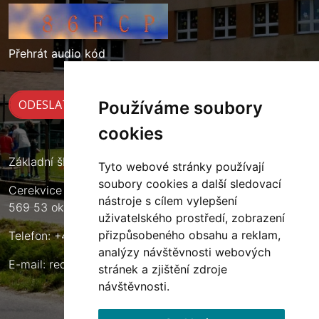
Přehrát audio kód
Používáme soubory
cookies
Základní škola Cerekvice nad Loučnou
Tyto webové stránky používají
soubory cookies a další sledovací
Cerekvice nad Loučnou 135
nástroje s cílem vylepšení
569 53 okres Svitavy
uživatelského prostředí, zobrazení
přizpůsobeného obsahu a reklam,
Telefon: +420 461 633 140
analýzy návštěvnosti webových
E-mail:
reditel@zscerekvice.cz
stránek a zjištění zdroje
návštěvnosti.