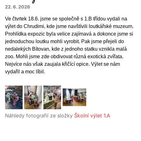
22. 6. 2026
Ve čtvrtek 18.6. jsme se společně s 1.B třídou vydali na
výlet do Chrudimi, kde jsme navštívili loutkářské muzeum.
Prohlídka expozic byla velice zajímavá a dokonce jsme si
jednoduchou loutku mohli vyrobit. Pak jsme přejeli do
nedalekých Bítovan, kde z jednoho statku vznikla malá
zoo. Mohli jsme zde obdivovat různá exotická zvířata.
Nejvíce nás však zaujala křičící opice. Výlet se nám
vydařil a moc líbil.
Náhledy fotografií ze složky
Školní výlet 1.A