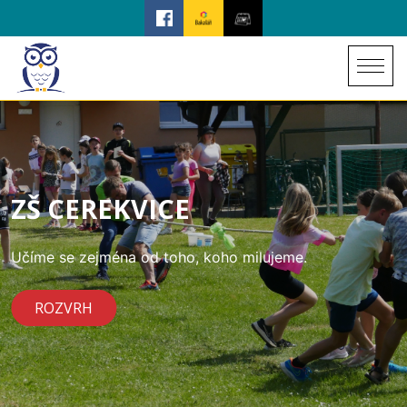
ZŠ CEREKVICE
Učíme se zejména od toho, koho milujeme.
ROZVRH