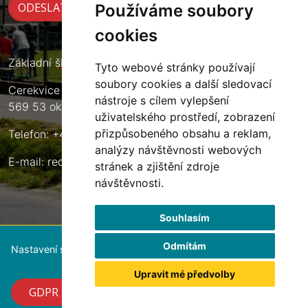
Používáme soubory
cookies
Základní škola Cerekvice nad Loučnou
Tyto webové stránky používají
soubory cookies a další sledovací
Cerekvice nad Loučnou 135
nástroje s cílem vylepšení
569 53 okres Svitavy
uživatelského prostředí, zobrazení
přizpůsobeného obsahu a reklam,
Telefon: +420 461 633 140
analýzy návštěvnosti webových
E-mail:
reditel@zscerekvice.cz
stránek a zjištění zdroje
návštěvnosti.
Souhlasím
Odmítám
Nastavení souborů cookie
Upravit mé předvolby
GDPR