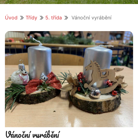
Úvod
Třídy
5. třída
Vánoční vyrábění
Vánoční vyrábění