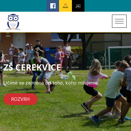
ZŠ CEREKVICE
Učíme se zejména od toho, koho milujeme.
ROZVRH