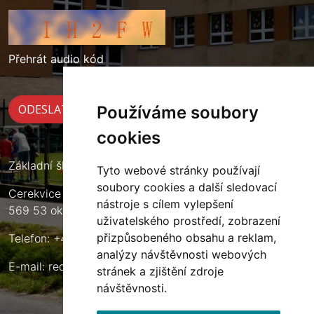
Přehrát audio kód
Používáme soubory
cookies
Základní škola Cerekvice nad Loučnou
Tyto webové stránky používají
soubory cookies a další sledovací
Cerekvice nad Loučnou 135
nástroje s cílem vylepšení
569 53 okres Svitavy
uživatelského prostředí, zobrazení
přizpůsobeného obsahu a reklam,
Telefon: +420 461 633 140
analýzy návštěvnosti webových
E-mail:
reditel@zscerekvice.cz
stránek a zjištění zdroje
návštěvnosti.