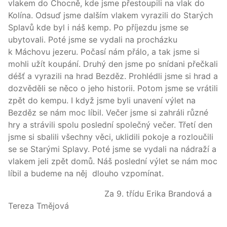
vlakem do Chocně, kde jsme přestoupili na vlak do
Kolína. Odsuď jsme dalším vlakem vyrazili do Starých
Splavů kde byl i náš kemp. Po příjezdu jsme se
ubytovali. Poté jsme se vydali na procházku
k Máchovu jezeru. Počasí nám přálo, a tak jsme si
mohli užít koupání. Druhý den jsme po snídani přečkali
déšť a vyrazili na hrad Bezděz. Prohlédli jsme si hrad a
dozvěděli se něco o jeho historii. Potom jsme se vrátili
zpět do kempu. I když jsme byli unavení výlet na
Bezděz se nám moc líbil. Večer jsme si zahráli různé
hry a strávili spolu poslední společný večer. Třetí den
jsme si sbalili všechny věci, uklidili pokoje a rozloučili
se se Starými Splavy. Poté jsme se vydali na nádraží a
vlakem jeli zpět domů. Náš poslední výlet se nám moc
líbil a budeme na něj dlouho vzpomínat.
Za 9. třídu Erika Brandová a
Tereza Tmějová