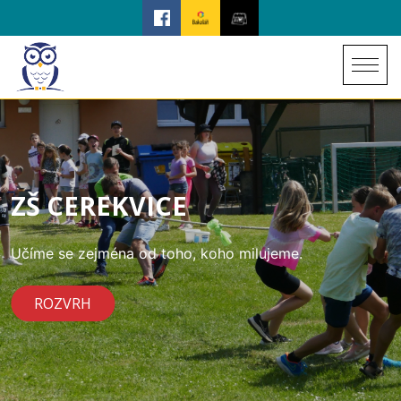
ZŠ CEREKVICE
Učíme se zejména od toho, koho milujeme.
ROZVRH