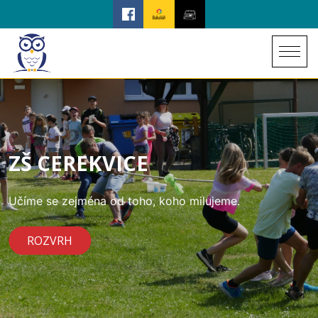
ZŠ CEREKVICE
Učíme se zejména od toho, koho milujeme.
ROZVRH