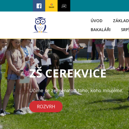
ÚVOD
ZÁKLAD
BAKALÁŘI
SRP
ZŠ CEREKVICE
Učíme se zejména od toho, koho milujeme.
ROZVRH