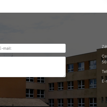
Zá
Ce
56
Te
E-