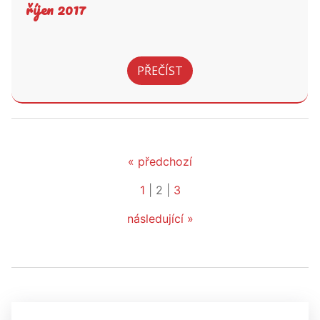
říjen 2017
PŘEČÍST
« předchozí
1
|
2
|
3
následující »