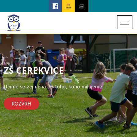
ZŠ CEREKVICE
Učíme se zejména od toho, koho milujeme.
ROZVRH