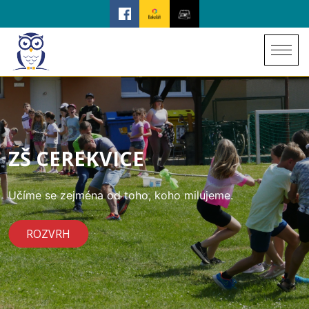
ZŠ CEREKVICE
Učíme se zejména od toho, koho milujeme.
ROZVRH