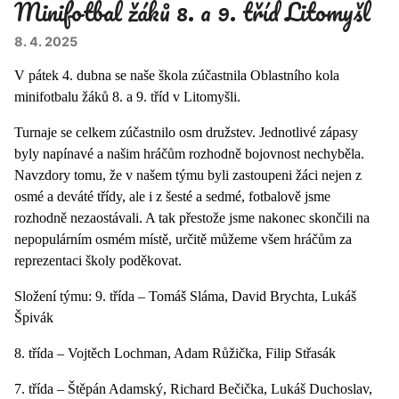
Minifotbal žáků 8. a 9. tříd Litomyšl
8. 4. 2025
V pátek 4. dubna se naše škola zúčastnila Oblastního kola
minifotbalu žáků 8. a 9. tříd v Litomyšli.
Turnaje se celkem zúčastnilo osm družstev. Jednotlivé zápasy
byly napínavé a našim hráčům rozhodně bojovnost nechyběla.
Navzdory tomu, že v našem týmu byli zastoupeni žáci nejen z
osmé a deváté třídy, ale i z šesté a sedmé, fotbalově jsme
rozhodně nezaostávali. A tak přestože jsme nakonec skončili na
nepopulárním osmém místě, určitě můžeme všem hráčům za
reprezentaci školy poděkovat.
Složení týmu: 9. třída – Tomáš Sláma, David Brychta, Lukáš
Špivák
8. třída – Vojtěch Lochman, Adam Růžička, Filip Střasák
7. třída – Štěpán Adamský, Richard Bečička, Lukáš Duchoslav,