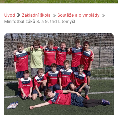
Úvod
Základní škola
Soutěže a olympiády
Minifotbal žáků 8. a 9. tříd Litomyšl