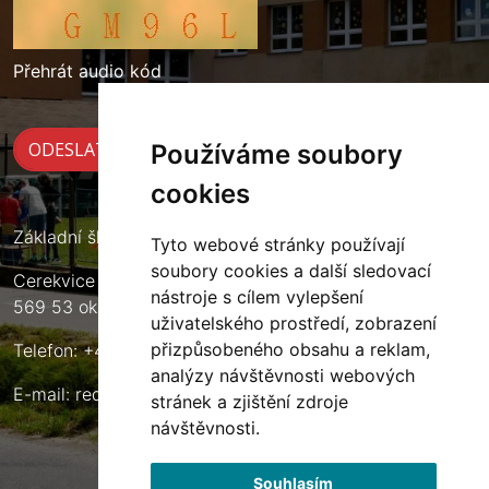
Přehrát audio kód
Používáme soubory
cookies
Základní škola Cerekvice nad Loučnou
Tyto webové stránky používají
soubory cookies a další sledovací
Cerekvice nad Loučnou 135
nástroje s cílem vylepšení
569 53 okres Svitavy
uživatelského prostředí, zobrazení
přizpůsobeného obsahu a reklam,
Telefon: +420 461 633 140
analýzy návštěvnosti webových
E-mail:
reditel@zscerekvice.cz
stránek a zjištění zdroje
návštěvnosti.
Souhlasím