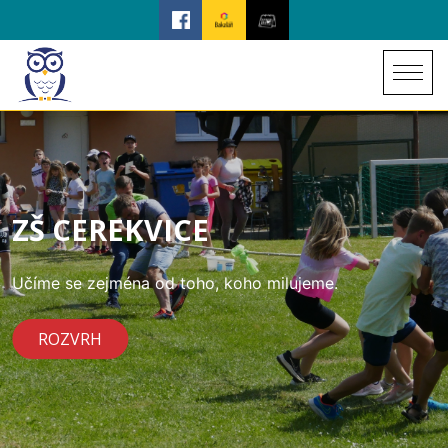
ZŠ CEREKVICE
Učíme se zejména od toho, koho milujeme.
ROZVRH