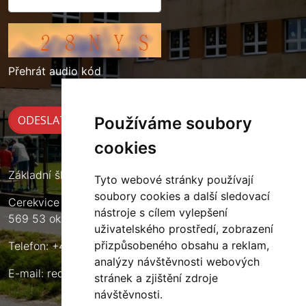
Přehrát audio kód
Používáme soubory
cookies
Základní škola Cerekvice nad Loučnou
Tyto webové stránky používají
soubory cookies a další sledovací
Cerekvice nad Loučnou 135
nástroje s cílem vylepšení
569 53 okres Svitavy
uživatelského prostředí, zobrazení
přizpůsobeného obsahu a reklam,
Telefon: +420 461 633 140
analýzy návštěvnosti webových
E-mail:
reditel@zscerekvice.cz
stránek a zjištění zdroje
návštěvnosti.