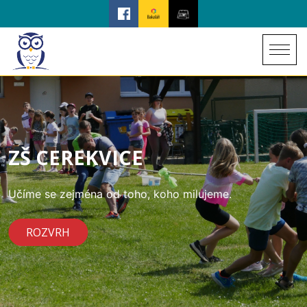
ZŠ CEREKVICE
Učíme se zejména od toho, koho milujeme.
ROZVRH