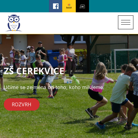
ZŠ CEREKVICE
Učíme se zejména od toho, koho milujeme.
ROZVRH