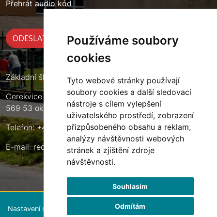
Přehrát audio kód
Používáme soubory
cookies
Základní škola Cerekvice nad Loučnou
Tyto webové stránky používají
soubory cookies a další sledovací
Cerekvice nad Loučnou 135
nástroje s cílem vylepšení
569 53 okres Svitavy
uživatelského prostředí, zobrazení
přizpůsobeného obsahu a reklam,
Telefon: +420 461 633 140
analýzy návštěvnosti webových
E-mail:
reditel@zscerekvice.cz
stránek a zjištění zdroje
návštěvnosti.
Souhlasím
Odmítám
Nastavení souborů cookie