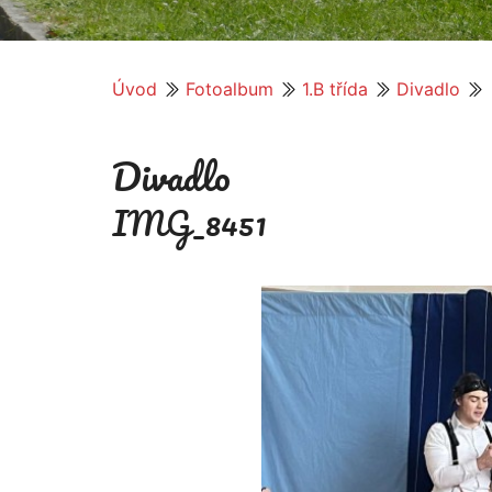
Úvod
Fotoalbum
1.B třída
Divadlo
Divadlo
IMG_8451