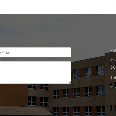
Zá
Ce
56
Te
E-