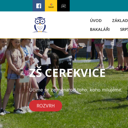
ÚVOD
ZÁKLAD
BAKALÁŘI
SRP
ZŠ CEREKVICE
Učíme se zejména od toho, koho milujeme.
ROZVRH