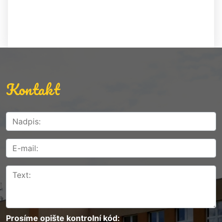
Kontakt
Prosíme opište kontrolní kód: