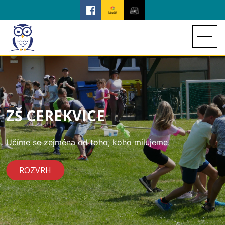
ZŠ CEREKVICE
Učíme se zejména od toho, koho milujeme.
ROZVRH