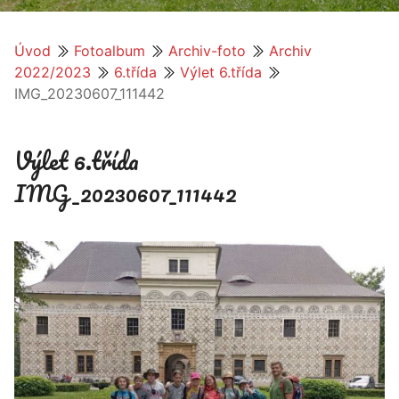
Úvod
Fotoalbum
Archiv-foto
Archiv
2022/2023
6.třída
Výlet 6.třída
IMG_20230607_111442
Výlet 6.třída
IMG_20230607_111442