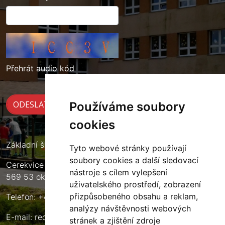
Přehrát audio kód
Používáme soubory
cookies
Základní škola Cerekvice nad Loučnou
Tyto webové stránky používají
soubory cookies a další sledovací
Cerekvice nad Loučnou 135
nástroje s cílem vylepšení
569 53 okres Svitavy
uživatelského prostředí, zobrazení
přizpůsobeného obsahu a reklam,
Telefon: +420 461 633 140
analýzy návštěvnosti webových
E-mail:
reditel@zscerekvice.cz
stránek a zjištění zdroje