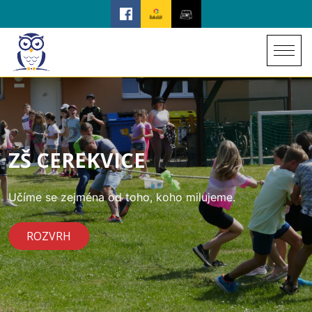
ZŠ CEREKVICE
Učíme se zejména od toho, koho milujeme.
ROZVRH